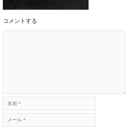
コメントする
コ
メ
ン
ト
名
前
メ
ー