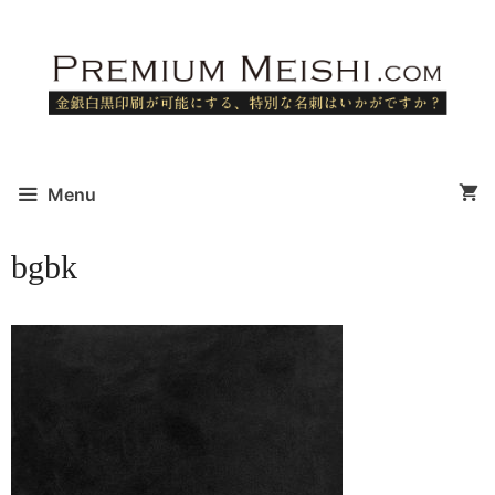
コ
ン
テ
ン
ツ
へ
ス
Menu
キ
ッ
bgbk
プ