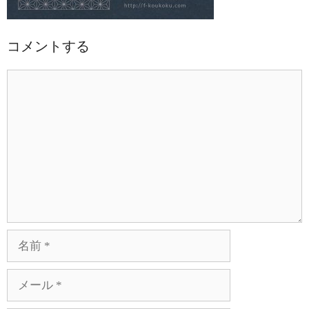
コメントする
コ
メ
ン
ト
名
前
メ
ー