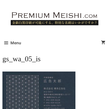
コ
ン
テ
ン
ツ
へ
ス
Menu
キ
ッ
gs_wa_05_is
プ