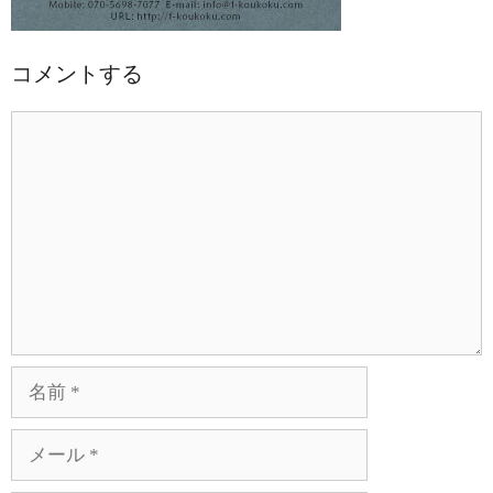
コメントする
コ
メ
ン
ト
名
前
メ
ー