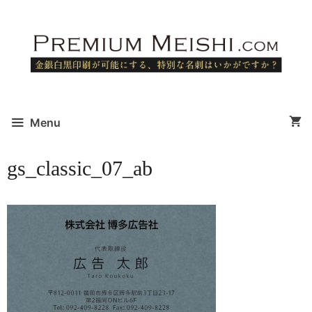
コ
ン
テ
ン
ツ
へ
ス
Menu
キ
ッ
gs_classic_07_ab
プ