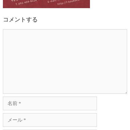
コメントする
コ
メ
ン
ト
名
前
メ
ー