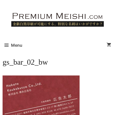
コ
ン
テ
ン
ツ
へ
ス
Menu
キ
ッ
gs_bar_02_bw
プ