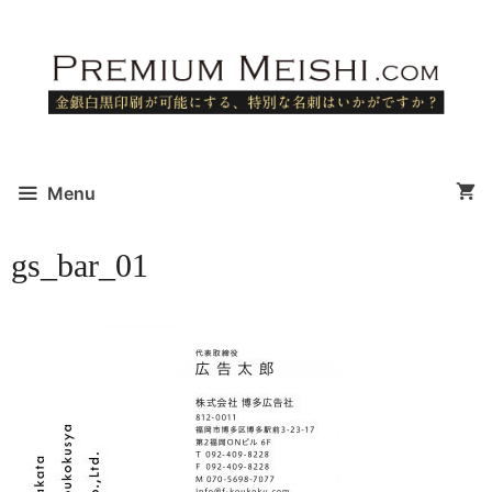
コ
ン
テ
ン
ツ
へ
ス
Menu
キ
ッ
gs_bar_01
プ