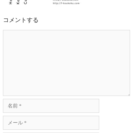
コメントする
コ
メ
ン
ト
名
前
メ
ー