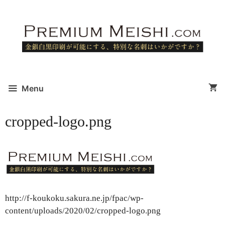
コ
ン
テ
ン
ツ
へ
ス
Menu
キ
ッ
cropped-logo.png
プ
http://f-koukoku.sakura.ne.jp/fpac/wp-
content/uploads/2020/02/cropped-logo.png