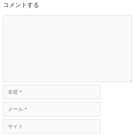
コメントする
コ
メ
ン
ト
名
前
メ
ー
ル
サ
イ