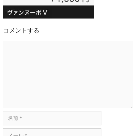
コメントする
コ
メ
ン
ト
名
前
メ