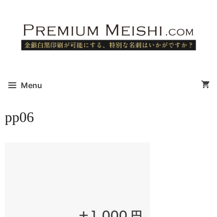
コ
ン
テ
ン
ツ
へ
ス
Menu
キ
ッ
pp06
プ