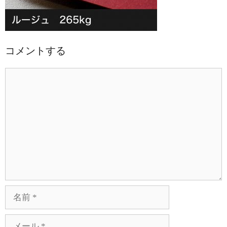
コメントする
コ
メ
ン
ト
名
前
メ