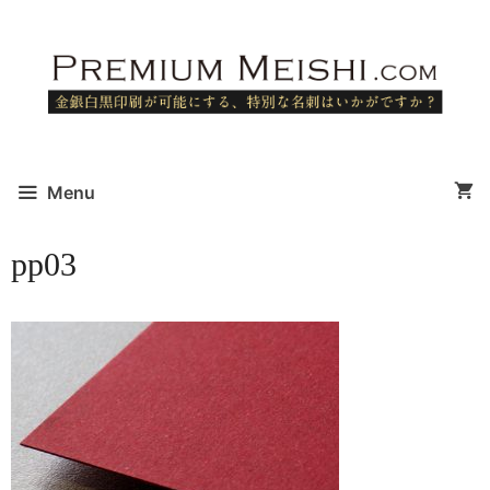
コ
ン
テ
ン
ツ
へ
ス
Menu
キ
ッ
pp03
プ